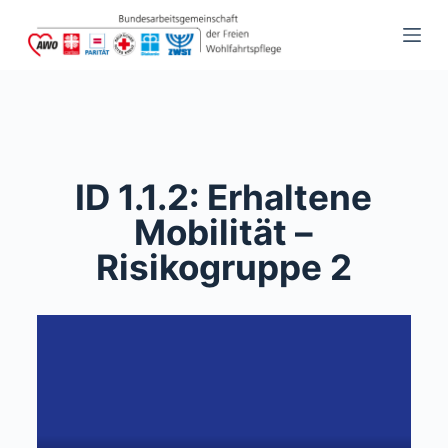
S
k
i
p
t
o
c
ID 1.1.2: Erhaltene
o
Mobilität –
n
Risikogruppe 2
t
e
n
t